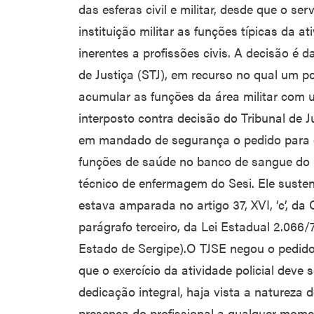
das esferas civil e militar, desde que o s
instituição militar as funções típicas da a
inerentes a profissões civis. A decisão é
de Justiça (STJ), em recurso no qual um pol
acumular as funções da área militar com u
interposto contra decisão do Tribunal de J
em mandado de segurança o pedido para 
funções de saúde no banco de sangue do h
técnico de enfermagem do Sesi. Ele sust
estava amparada no artigo 37, XVI, ‘c’, da 
parágrafo terceiro, da Lei Estadual 2.066/7
Estado de Sergipe).O TJSE negou o pedi
que o exercício da atividade policial deve
dedicação integral, haja vista a natureza 
presença do profissional a qualquer momen