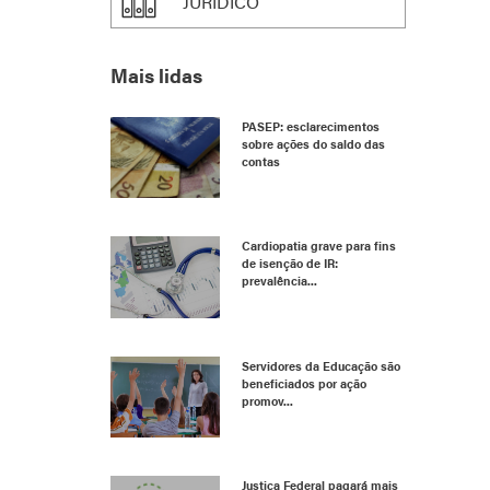
JURÍDICO
Mais lidas
PASEP: esclarecimentos
sobre ações do saldo das
contas
Cardiopatia grave para fins
de isenção de IR:
prevalência...
Servidores da Educação são
beneficiados por ação
promov...
Justiça Federal pagará mais