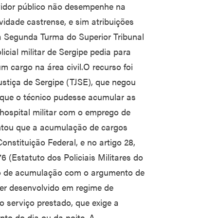
ervidor público não desempenhe na
tividade castrense, e sim atribuições
 da Segunda Turma do Superior Tribunal
icial militar de Sergipe pedia para
m cargo na área civil.O recurso foi
ustiça de Sergipe (TJSE), que negou
que o técnico pudesse acumular as
ospital militar com o emprego de
entou que a acumulação de cargos
Constituição Federal, e no artigo 28,
6 (Estatuto dos Policiais Militares do
do de acumulação com o argumento de
 ser desenvolvido em regime de
do serviço prestado, que exige a
to do dia ou da noite. A