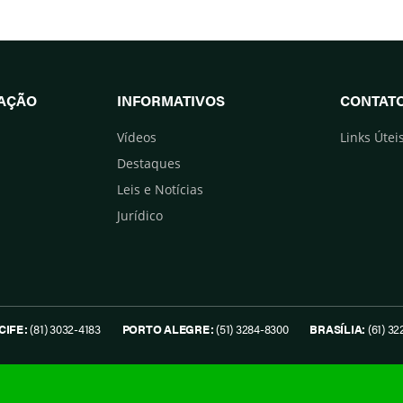
UAÇÃO
INFORMATIVOS
CONTAT
Vídeos
Links Útei
Destaques
Leis e Notícias
Jurídico
CIFE:
(81) 3032-4183
PORTO ALEGRE:
(51) 3284-8300
BRASÍLIA:
(61) 32