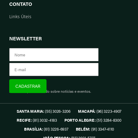
CONTATO
Links Úteis
NEWSLETTER
Assine e fique informado sobre notícias e eventos.
SANTA MARIA:
(55) 3026-3206
MACAPÁ:
(96) 3223-4907
RECIFE:
(81) 3032-4183
PORTO ALEGRE:
(51) 3284-8300
BRASÍLIA:
(61) 3226-6937
BELÉM:
(91) 3347-4110
JOÃO PESSOA:
(83) 3021-5737