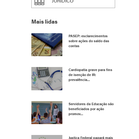
JURÍDICO
Mais lidas
PASEP: esclarecimentos
sobre ações do saldo das
contas
Cardiopatia grave para fins
de isenção de IR:
prevalência...
Servidores da Educação são
beneficiados por ação
promov...
Justiça Federal pagará mais