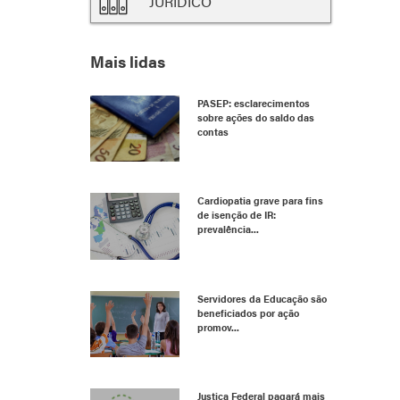
JURÍDICO
Mais lidas
PASEP: esclarecimentos
sobre ações do saldo das
contas
Cardiopatia grave para fins
de isenção de IR:
prevalência...
Servidores da Educação são
beneficiados por ação
promov...
Justiça Federal pagará mais