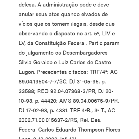
defesa. A administração pode e deve
anular seus atos quando eivados de
vícios que os tornem ilegais, desde que
observando o disposto no art. 5º, LIV e
LV, da Constituição Federal. Participaram
do julgamento os Desembargadores
Silvia Goraieb e Luiz Carlos de Castro
Lugon. Precedentes citados: TRF/4ª: AC
89.04.19504-7-7/SC, DJ 31-05-95, p.
33588; REO 92.04.07368-3/PR, DJ 20-
10-93, p. 44420; AMS 89.04.00675-9/PR,
DJ 17-02-93, p. 4331. TRF 4ªR., 3ª T., AC
2002.71.00.015637-2/RS, Rel. Des.
Federal Carlos Eduardo Thompson Flores
Lenz, 2-12-2003, Inf. 181.