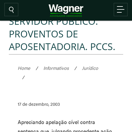
SERVIDOR PÚBLICO.
PROVENTOS DE
APOSENTADORIA. PCCS.
Home
/
Informativos
/
Jurídico
/
17 de dezembro, 2003
Apreciando apelação cível contra
sentença que, julgando procedente ação