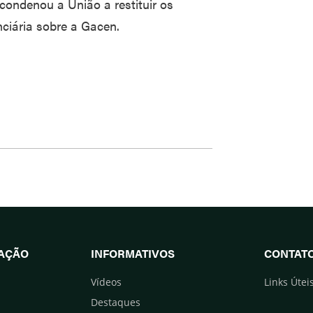
condenou a União a restituir os
nciária sobre a Gacen.
UAÇÃO
INFORMATIVOS
CONTAT
Vídeos
Links Útei
Destaques