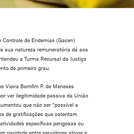
e Controle de Endemias (Gacen)
is sua natureza remuneratória dá aos
entendeu a Turma Recursal da Justiça
nto de primeiro grau.
iane Vieira Bomfim P. de Meneses
por ver ilegitimidade passiva da União
umentou que não ser “possível a
os de gratificações que ostentam
atividades específicas perigosas ou
em paridade entre servidores ativos e