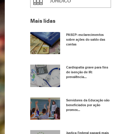
JURÍDICO
Mais lidas
PASEP: esclarecimentos
sobre ações do saldo das
contas
Cardiopatia grave para fins
de isenção de IR:
prevalência...
Servidores da Educação são
beneficiados por ação
promov...
Justiça Federal pagará mais