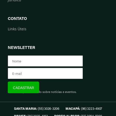
CONTATO
Links Úteis
NEWSLETTER
Assine e fique informado sobre notícias e eventos.
SANTA MARIA:
(55) 3026-3206
MACAPÁ:
(96) 3223-4907
RECIFE:
(81) 3032-4183
PORTO ALEGRE:
(51) 3284-8300