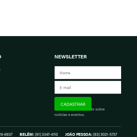
O
NEWSLETTER
s
Assine e fique informado sobre
notícias e eventos.
26-6937
BELÉM:
(91) 3347-4110
JOÃO PESSOA:
(83) 3021-5737