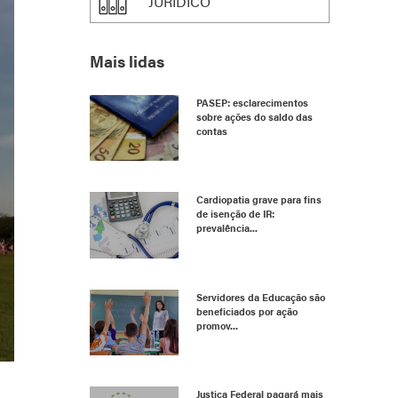
JURÍDICO
Mais lidas
PASEP: esclarecimentos
sobre ações do saldo das
contas
Cardiopatia grave para fins
de isenção de IR:
prevalência...
Servidores da Educação são
beneficiados por ação
promov...
Justiça Federal pagará mais