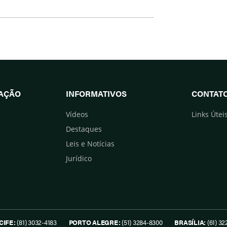
UAÇÃO
INFORMATIVOS
CONTAT
Vídeos
Links Útei
Destaques
Leis e Notícias
Jurídico
CIFE:
(81) 3032-4183
PORTO ALEGRE:
(51) 3284-8300
BRASÍLIA:
(61) 32