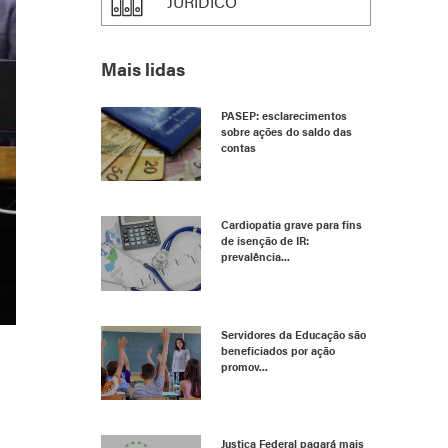
JURÍDICO
Mais lidas
PASEP: esclarecimentos
sobre ações do saldo das
contas
Cardiopatia grave para fins
de isenção de IR:
prevalência...
Servidores da Educação são
beneficiados por ação
promov...
Justiça Federal pagará mais