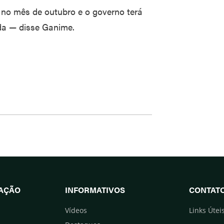
no mês de outubro e o governo terá
da — disse Ganime.
UAÇÃO
INFORMATIVOS
CONTAT
Vídeos
Links Útei