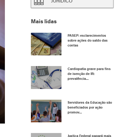
JURÍDICO
Mais lidas
PASEP: esclarecimentos
sobre ações do saldo das
contas
Cardiopatia grave para fins
de isenção de IR:
prevalência...
Servidores da Educação são
beneficiados por ação
promov...
Justiça Federal pagará mais