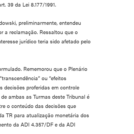
rt. 39 da Lei 8.177/1991.
dowski, preliminarmente, entendeu
or a reclamação. Ressaltou que o
resse jurídico teria sido afetado pelo
formulado. Rememorou que o Plenário
transcendência” ou “efeitos
s decisões proferidas em controle
a de ambas as Turmas deste Tribunal é
entre o conteúdo das decisões que
 da TR para atualização monetária dos
amento da ADI 4.357/DF e da ADI