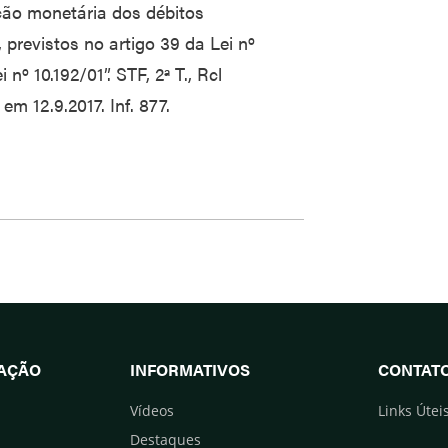
ção monetária dos débitos
previstos no artigo 39 da Lei nº
nº 10.192/01”. STF, 2ª T., Rcl
em 12.9.2017. Inf. 877.
UAÇÃO
INFORMATIVOS
CONTAT
Vídeos
Links Útei
Destaques