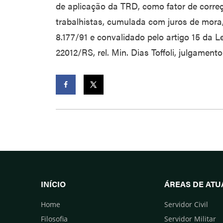
de aplicação da TRD, como fator de corre
trabalhistas, cumulada com juros de mora, 
8.177/91 e convalidado pelo artigo 15 da Lei 
22012/RS, rel. Min. Dias Toffoli, julgamento 
Facebook
Twitter
INÍCIO
ÁREAS DE AT
Home
Servidor Civil
Filosofia
Servidor Militar