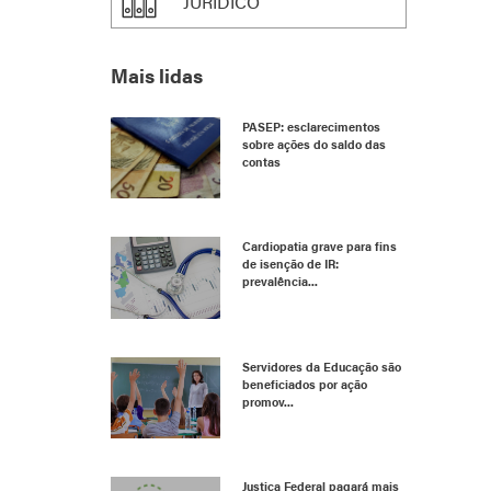
JURÍDICO
Mais lidas
PASEP: esclarecimentos
sobre ações do saldo das
contas
Cardiopatia grave para fins
de isenção de IR:
prevalência...
Servidores da Educação são
beneficiados por ação
promov...
Justiça Federal pagará mais