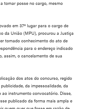
o a tomar posse no cargo, mesmo
.
ovado em 37º lugar para o cargo de
ico da União (MPU), procurou a Justiça
 ter tomado conhecimento do ato de
respondência para o endereço indicado
do, assim, o cancelamento de sua
licação dos atos do concurso, regido
a publicidade, da impessoalidade, da
o ao instrumento convocatório. Disse,
fosse publicado da forma mais ampla e
uir quem quer que fosse em razão de