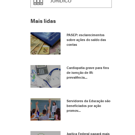
JURÍDICO
Mais lidas
PASEP: esclarecimentos
sobre ações do saldo das
contas
Cardiopatia grave para fins
de isenção de IR:
prevalência...
Servidores da Educação são
beneficiados por ação
promov...
Justiça Federal pagará mais