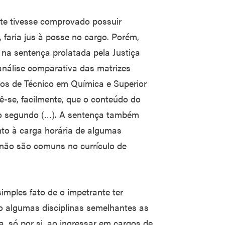
te tivesse comprovado possuir
, faria jus à posse no cargo. Porém,
o na sentença prolatada pela Justiça
 análise comparativa das matrizes
sos de Técnico em Química e Superior
-se, facilmente, que o conteúdo do
no segundo (…). A sentença também
to à carga horária de algumas
 não são comuns no currículo de
mples fato de o impetrante ter
do algumas disciplinas semelhantes as
a, só por si, ao ingressar em cargos de