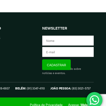
O
NEWSLETTER
s
Assine e fique informado sobre
notícias e eventos.
26-6937
BELÉM:
(91) 3347-4110
JOÃO PESSOA:
(83) 3021-5737
Política de Privacidade
Acesse:
Webmail