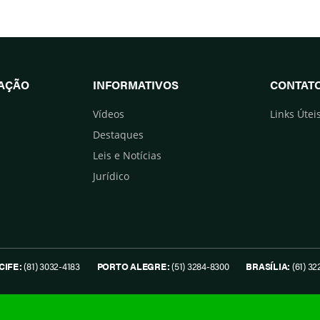
UAÇÃO
INFORMATIVOS
CONTAT
Vídeos
Links Útei
Destaques
Leis e Notícias
Jurídico
CIFE:
(81) 3032-4183
PORTO ALEGRE:
(51) 3284-8300
BRASÍLIA:
(61) 32