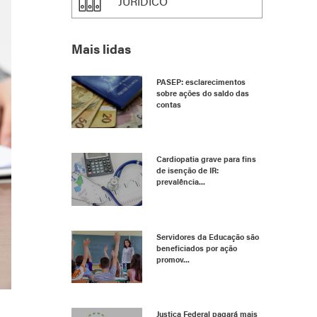
JURÍDICO
Mais lidas
PASEP: esclarecimentos
sobre ações do saldo das
contas
Cardiopatia grave para fins
de isenção de IR:
prevalência...
Servidores da Educação são
beneficiados por ação
promov...
Justiça Federal pagará mais