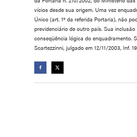
da Portaria n. 210/2002, do Ministério das
vícios desde sua origem. Uma vez enquadr
Único (art. 1º da referida Portaria), não po
previdenciário de outro país. Sua inclusão 
conseqüência lógica do enquadramento. STJ
Scartezzinni, julgado em 12/11/2003, Inf. 19
Facebook
Twitter