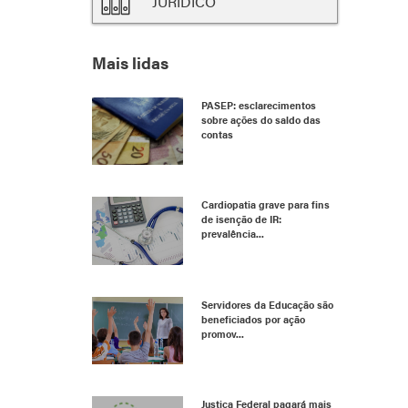
JURÍDICO
Mais lidas
PASEP: esclarecimentos
sobre ações do saldo das
contas
Cardiopatia grave para fins
de isenção de IR:
prevalência...
Servidores da Educação são
beneficiados por ação
promov...
Justiça Federal pagará mais