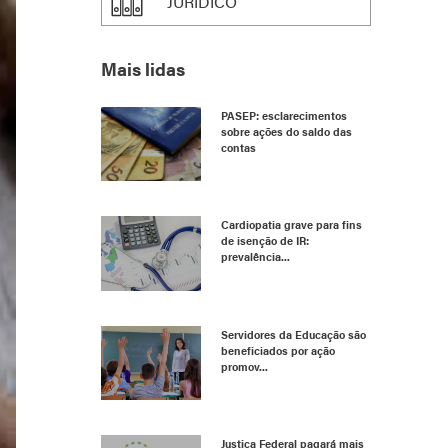
JURÍDICO
Mais lidas
PASEP: esclarecimentos
sobre ações do saldo das
contas
Cardiopatia grave para fins
de isenção de IR:
prevalência...
Servidores da Educação são
beneficiados por ação
promov...
Justiça Federal pagará mais