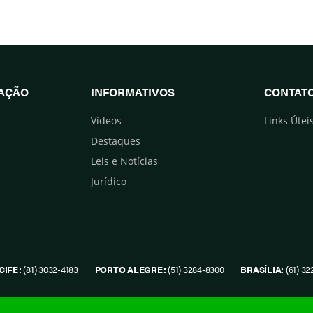
UAÇÃO
INFORMATIVOS
CONTAT
Vídeos
Links Útei
Destaques
Leis e Notícias
Jurídico
CIFE:
(81) 3032-4183
PORTO ALEGRE:
(51) 3284-8300
BRASÍLIA:
(61) 32