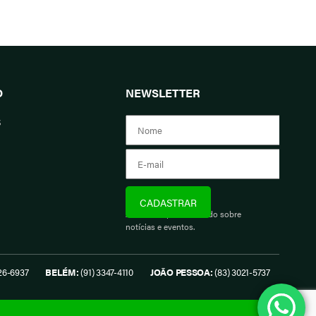
O
NEWSLETTER
s
Assine e fique informado sobre
notícias e eventos.
26-6937
BELÉM:
(91) 3347-4110
JOÃO PESSOA:
(83) 3021-5737