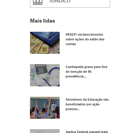
JURÍDICO
Mais lidas
PASEP: esclarecimentos
sobre ações do saldo das
contas
Cardiopatia grave para fins
de isenção de IR:
prevalência...
Servidores da Educação são
beneficiados por ação
promov...
Justiça Federal pagará mais