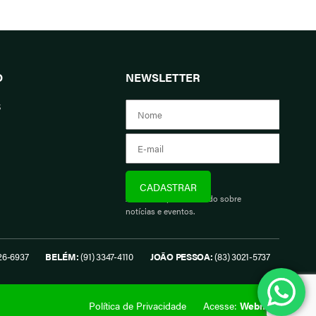
O
NEWSLETTER
s
Assine e fique informado sobre
notícias e eventos.
26-6937
BELÉM:
(91) 3347-4110
JOÃO PESSOA:
(83) 3021-5737
Política de Privacidade
Acesse:
Webmail