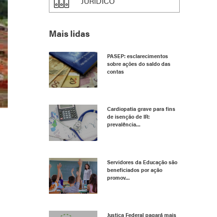
JURÍDICO
Mais lidas
PASEP: esclarecimentos
sobre ações do saldo das
contas
Cardiopatia grave para fins
de isenção de IR:
prevalência...
Servidores da Educação são
beneficiados por ação
promov...
Justiça Federal pagará mais