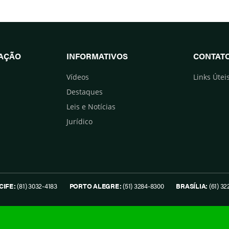
UAÇÃO
INFORMATIVOS
CONTAT
Vídeos
Links Útei
Destaques
Leis e Notícias
Jurídico
CIFE:
(81) 3032-4183
PORTO ALEGRE:
(51) 3284-8300
BRASÍLIA:
(61) 32