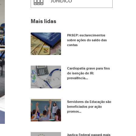
JURÍDICO
Mais lidas
PASEP: esclarecimentos
sobre ações do saldo das
contas
Cardiopatia grave para fins
de isenção de IR:
prevalência...
Servidores da Educação são
beneficiados por ação
promov...
Justiça Federal pagará mais