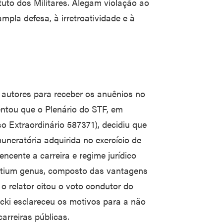
tuto dos Militares. Alegam violação ao
ampla defesa, à irretroatividade e à
s autores para receber os anuênios no
ientou que o Plenário do STF, em
o Extraordinário 587371), decidiu que
neratória adquirida no exercício de
ncente a carreira e regime jurídico
 tertium genus, composto das vantagens
 o relator citou o voto condutor do
scki esclareceu os motivos para a não
arreiras públicas.