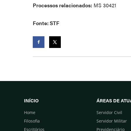
Processos relacionados:
MS 30421
Fonte: STF
Facebook
Twitter
INÍCIO
ÁREAS DE AT
Home
Servidor Civil
Filosofia
Servidor Militar
Escritórios
Previdenciário