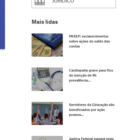
JURÍDICO
Mais lidas
PASEP: esclarecimentos
sobre ações do saldo das
contas
Cardiopatia grave para fins
de isenção de IR:
prevalência...
Servidores da Educação são
beneficiados por ação
promov...
Justiça Federal pagará mais