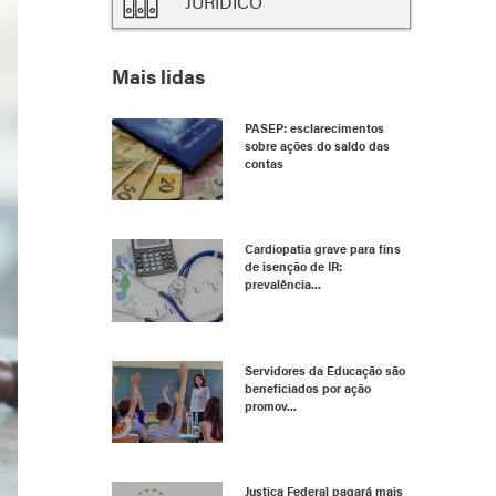
JURÍDICO
Mais lidas
PASEP: esclarecimentos
sobre ações do saldo das
contas
Cardiopatia grave para fins
de isenção de IR:
prevalência...
Servidores da Educação são
beneficiados por ação
promov...
Justiça Federal pagará mais