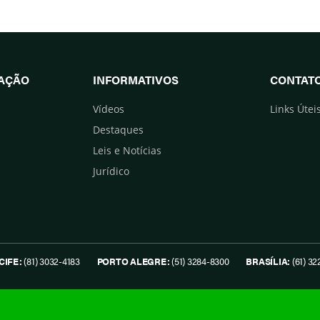
UAÇÃO
INFORMATIVOS
CONTAT
Vídeos
Links Útei
Destaques
Leis e Notícias
Jurídico
CIFE:
(81) 3032-4183
PORTO ALEGRE:
(51) 3284-8300
BRASÍLIA:
(61) 32