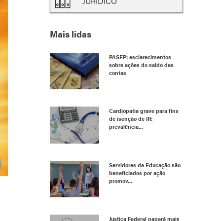
JURÍDICO
Mais lidas
PASEP: esclarecimentos
sobre ações do saldo das
contas
Cardiopatia grave para fins
de isenção de IR:
prevalência...
Servidores da Educação são
beneficiados por ação
promov...
Justiça Federal pagará mais