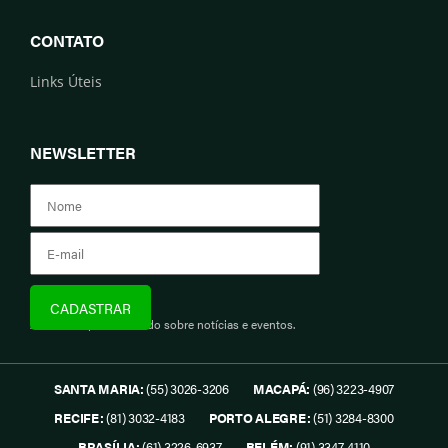
CONTATO
Links Úteis
NEWSLETTER
Assine e fique informado sobre notícias e eventos.
SANTA MARIA:
(55) 3026-3206
MACAPÁ:
(96) 3223-4907
RECIFE:
(81) 3032-4183
PORTO ALEGRE:
(51) 3284-8300
BRASÍLIA:
(61) 3226-6937
BELÉM:
(91) 3347-4110