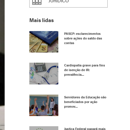
JURÍDICO
Mais lidas
PASEP: esclarecimentos
sobre ações do saldo das
contas
Cardiopatia grave para fins
de isenção de IR:
prevalência...
Servidores da Educação são
beneficiados por ação
promov...
Justiça Federal pagará mais