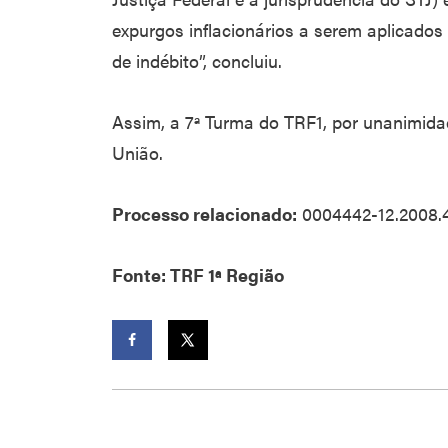
expurgos inflacionários a serem aplicad
de indébito”, concluiu.
Assim, a 7ª Turma do TRF1, por unanimid
União.
Processo relacionado:
0004442-12.2008.4
Fonte: TRF 1ª Região
Facebook
Twitter