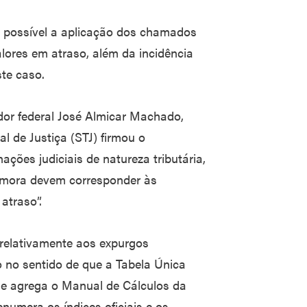
a possível a aplicação dos chamados
alores em atraso, além da incidência
te caso.
ador federal José Almicar Machado,
l de Justiça (STJ) firmou o
ções judiciais de natureza tributária,
e mora devem corresponder às
atraso”.
relativamente aos expurgos
o no sentido de que a Tabela Única
ue agrega o Manual de Cálculos da
enumera os índices oficiais e os