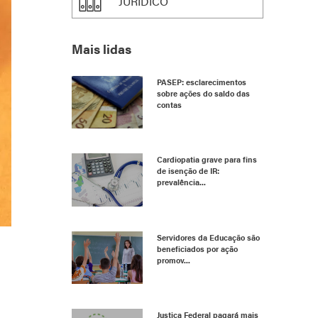
JURÍDICO
Mais lidas
PASEP: esclarecimentos
sobre ações do saldo das
contas
Cardiopatia grave para fins
de isenção de IR:
prevalência...
Servidores da Educação são
beneficiados por ação
promov...
Justiça Federal pagará mais