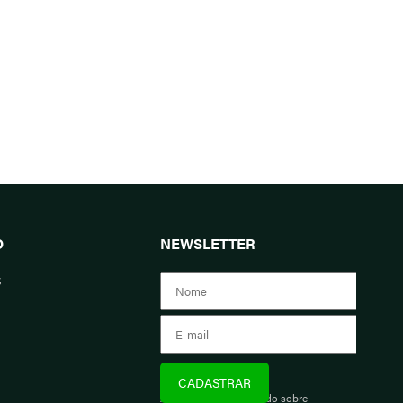
O
NEWSLETTER
s
Assine e fique informado sobre