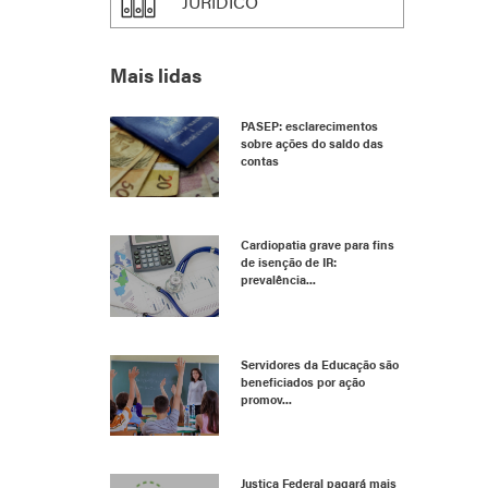
JURÍDICO
Mais lidas
PASEP: esclarecimentos
sobre ações do saldo das
contas
Cardiopatia grave para fins
de isenção de IR:
prevalência...
Servidores da Educação são
beneficiados por ação
promov...
Justiça Federal pagará mais