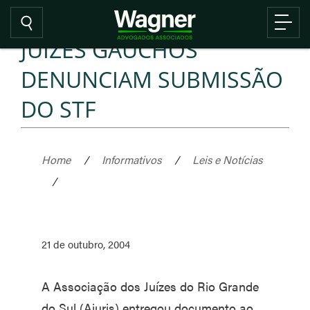
JUIZES GAUCHOS
DENUNCIAM SUBMISSÃO
DO STF
Home
/
Informativos
/
Leis e Notícias
/
21 de outubro, 2004
A Associação dos Juízes do Rio Grande
do Sul (Ajuris) entregou documento ao