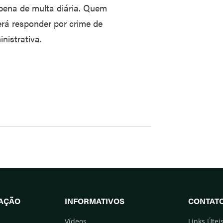
 pena de multa diária. Quem
erá responder por crime de
nistrativa.
UAÇÃO
INFORMATIVOS
CONTAT
Vídeos
Links Útei