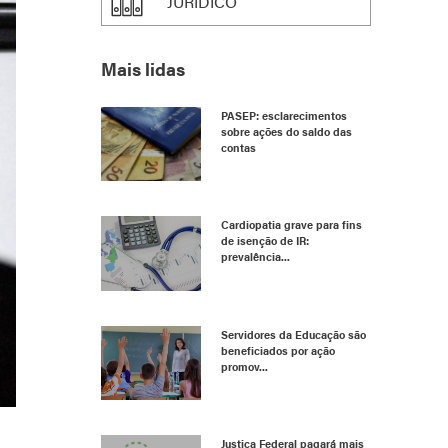
JURÍDICO
Mais lidas
PASEP: esclarecimentos
sobre ações do saldo das
contas
Cardiopatia grave para fins
de isenção de IR:
prevalência...
Servidores da Educação são
beneficiados por ação
promov...
Justiça Federal pagará mais