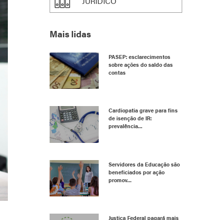
JURÍDICO
Mais lidas
PASEP: esclarecimentos
sobre ações do saldo das
contas
Cardiopatia grave para fins
de isenção de IR:
prevalência...
Servidores da Educação são
beneficiados por ação
promov...
Justiça Federal pagará mais