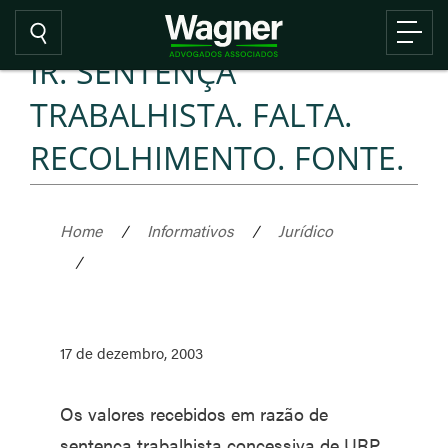
IR. SENTENÇA
TRABALHISTA. FALTA.
RECOLHIMENTO. FONTE.
Home
/
Informativos
/
Jurídico
/
17 de dezembro, 2003
Os valores recebidos em razão de
sentença trabalhista concessiva de URP