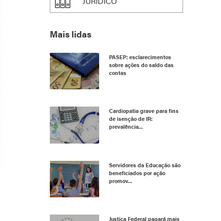
JURÍDICO
Mais lidas
PASEP: esclarecimentos
sobre ações do saldo das
contas
Cardiopatia grave para fins
de isenção de IR:
prevalência...
Servidores da Educação são
beneficiados por ação
promov...
Justiça Federal pagará mais