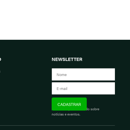
O
NEWSLETTER
s
Assine e fique informado sobre
notícias e eventos.