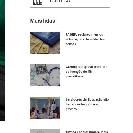
JURÍDICO
Mais lidas
PASEP: esclarecimentos
sobre ações do saldo das
contas
Cardiopatia grave para fins
de isenção de IR:
prevalência...
Servidores da Educação são
beneficiados por ação
promov...
Justiça Federal pagará mais