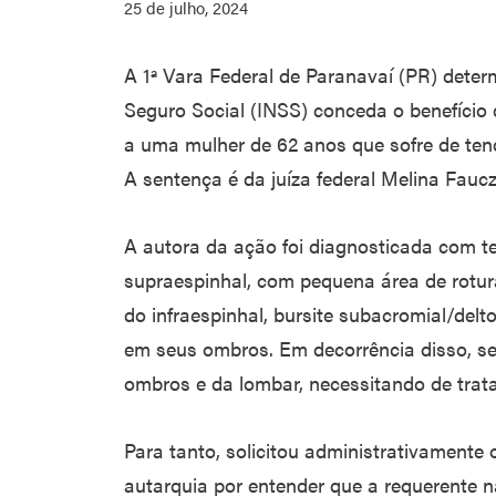
25 de julho, 2024
A 1ª Vara Federal de Paranavaí (PR) deter
Seguro Social (INSS) conceda o benefíci
a uma mulher de 62 anos que sofre de tend
A sentença é da juíza federal Melina Fauc
A autora da ação foi diagnosticada com t
supraespinhal, com pequena área de rotura
do infraespinhal, bursite subacromial/delt
em seus ombros. Em decorrência disso, se
ombros e da lombar, necessitando de tra
Para tanto, solicitou administrativamente o
autarquia por entender que a requerente nã