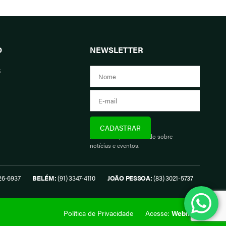
O
NEWSLETTER
s
Assine e fique informado sobre
notícias e eventos.
26-6937
BELÉM:
(91) 3347-4110
JOÃO PESSOA:
(83) 3021-5737
Política de Privacidade
Acesse:
Webmail