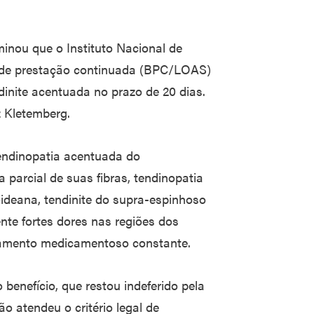
minou que o Instituto Nacional de
o de prestação continuada (BPC/LOAS)
inite acentuada no prazo de 20 dias.
z Kletemberg.
endinopatia acentuada do
 parcial de suas fibras, tendinopatia
oideana, tendinite do supra-espinhoso
nte fortes dores nas regiões dos
tamento medicamentoso constante.
 benefício, que restou indeferido pela
o atendeu o critério legal de