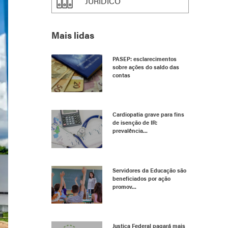
JURÍDICO
Mais lidas
PASEP: esclarecimentos
sobre ações do saldo das
contas
Cardiopatia grave para fins
de isenção de IR:
prevalência...
Servidores da Educação são
beneficiados por ação
promov...
Justiça Federal pagará mais