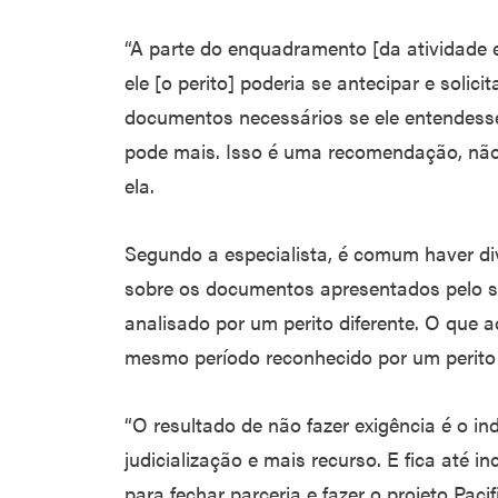
“A parte do enquadramento [da atividade e
ele [o perito] poderia se antecipar e solic
documentos necessários se ele entendesse
pode mais. Isso é uma recomendação, não 
ela.
Segundo a especialista, é comum haver div
sobre os documentos apresentados pelo s
analisado por um perito diferente. O que 
mesmo período reconhecido por um perito e 
“O resultado de não fazer exigência é o in
judicialização e mais recurso. E fica até 
para fechar parceria e fazer o projeto Pacif