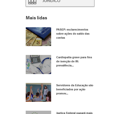
JURÍDICO
Mais lidas
PASEP: esclarecimentos
sobre ações do saldo das
contas
Cardiopatia grave para fins
de isenção de IR:
prevalência...
Servidores da Educação são
beneficiados por ação
promov...
Justiça Federal pagará mais