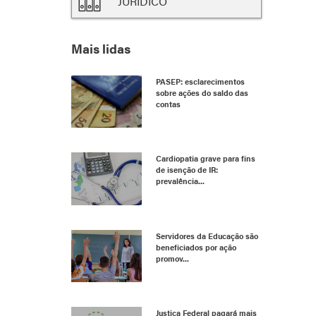
JURÍDICO
Mais lidas
PASEP: esclarecimentos
sobre ações do saldo das
contas
Cardiopatia grave para fins
de isenção de IR:
prevalência...
Servidores da Educação são
beneficiados por ação
promov...
Justiça Federal pagará mais