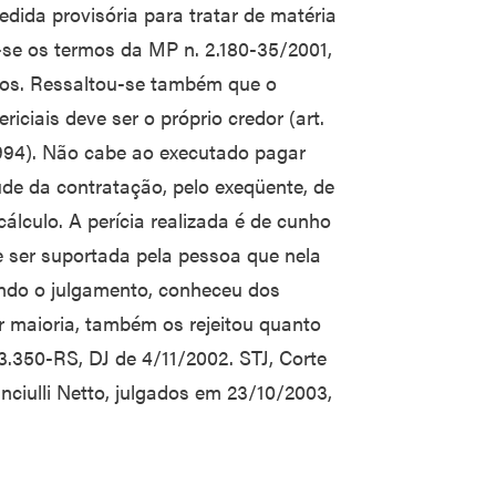
dida provisória para tratar de matéria
-se os termos da MP n. 2.180-35/2001,
ios. Ressaltou-se também que o
ciais deve ser o próprio credor (art.
994). Não cabe ao executado pagar
ude da contratação, pelo exeqüente, de
 cálculo. A perícia realizada é de cunho
e ser suportada pela pessoa que nela
indo o julgamento, conheceu dos
r maioria, também os rejeitou quanto
.350-RS, DJ de 4/11/2002. STJ, Corte
nciulli Netto, julgados em 23/10/2003,