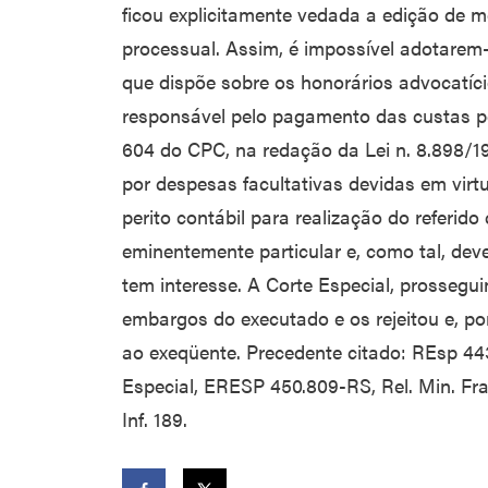
ficou explicitamente vedada a edição de me
processual. Assim, é impossível adotarem
que dispõe sobre os honorários advocatíc
responsável pelo pagamento das custas peri
604 do CPC, na redação da Lei n. 8.898/1
por despesas facultativas devidas em virt
perito contábil para realização do referido
eminentemente particular e, como tal, dev
tem interesse. A Corte Especial, prossegu
embargos do executado e os rejeitou e, po
ao exeqüente. Precedente citado: REsp 443
Especial, ERESP 450.809-RS, Rel. Min. Fra
Inf. 189.