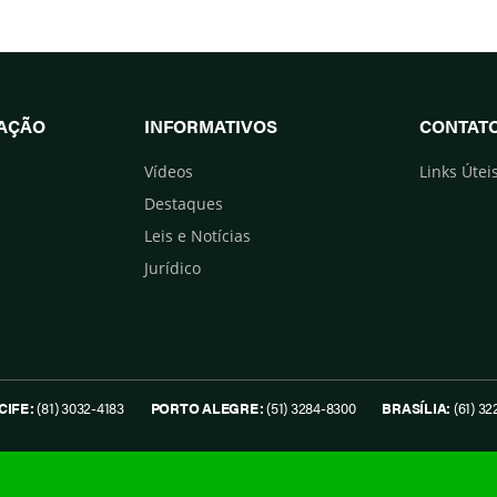
UAÇÃO
INFORMATIVOS
CONTAT
Vídeos
Links Útei
Destaques
Leis e Notícias
Jurídico
CIFE:
(81) 3032-4183
PORTO ALEGRE:
(51) 3284-8300
BRASÍLIA:
(61) 32