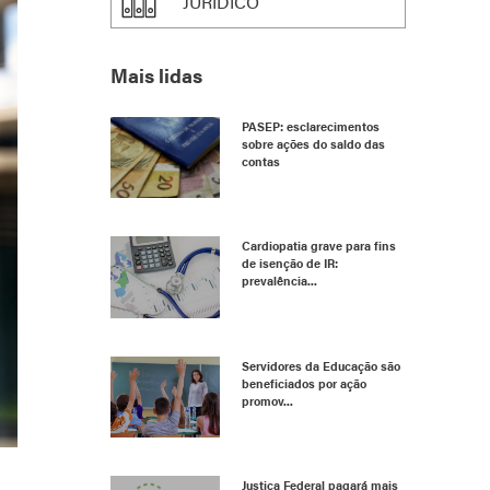
JURÍDICO
Mais lidas
PASEP: esclarecimentos
sobre ações do saldo das
contas
Cardiopatia grave para fins
de isenção de IR:
prevalência...
Servidores da Educação são
beneficiados por ação
promov...
Justiça Federal pagará mais