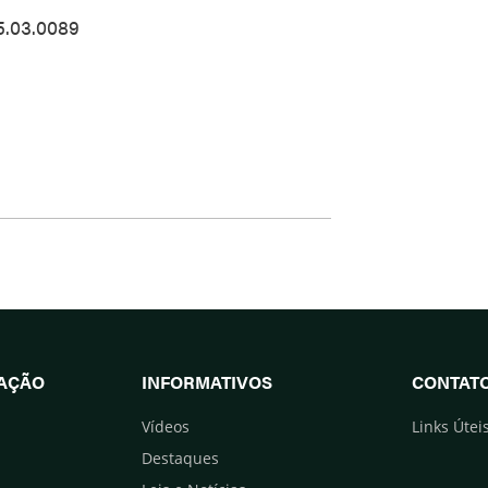
5.03.0089
UAÇÃO
INFORMATIVOS
CONTAT
Vídeos
Links Útei
Destaques