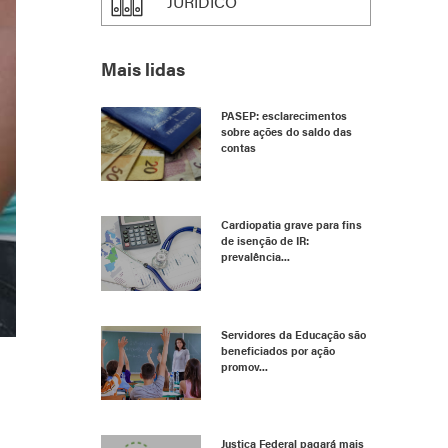
JURÍDICO
Mais lidas
PASEP: esclarecimentos
sobre ações do saldo das
contas
Cardiopatia grave para fins
de isenção de IR:
prevalência...
Servidores da Educação são
beneficiados por ação
promov...
Justiça Federal pagará mais