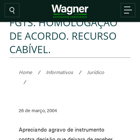
FGTS. HOMOLOGAÇÃO
DE ACORDO. RECURSO
CABÍVEL.
Home
/
Informativos
/
Jurídico
/
26 de março, 2004
Apreciando agravo de instrumento
contra decisão que deixara de receber