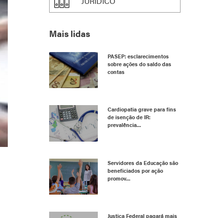
JURÍDICO
Mais lidas
PASEP: esclarecimentos
sobre ações do saldo das
contas
Cardiopatia grave para fins
de isenção de IR:
prevalência...
Servidores da Educação são
beneficiados por ação
promov...
Justiça Federal pagará mais