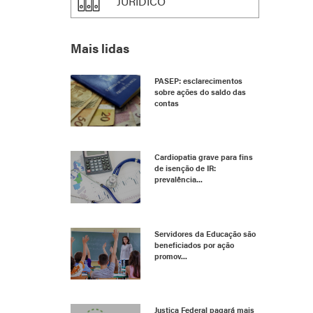
JURÍDICO
Mais lidas
PASEP: esclarecimentos
sobre ações do saldo das
contas
Cardiopatia grave para fins
de isenção de IR:
prevalência...
Servidores da Educação são
beneficiados por ação
promov...
Justiça Federal pagará mais