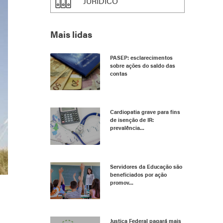
JURÍDICO
Mais lidas
PASEP: esclarecimentos
sobre ações do saldo das
contas
Cardiopatia grave para fins
de isenção de IR:
prevalência...
Servidores da Educação são
beneficiados por ação
promov...
Justiça Federal pagará mais