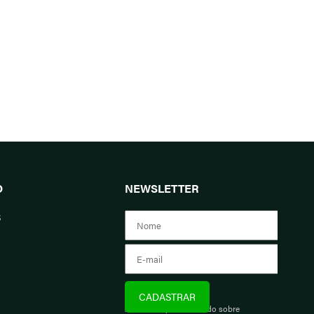
O
NEWSLETTER
s
Assine e fique informado sobre