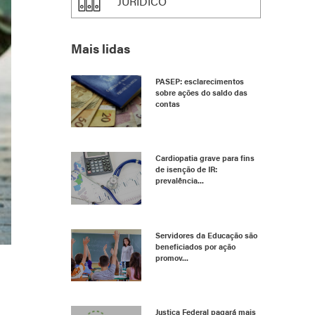
JURÍDICO
Mais lidas
PASEP: esclarecimentos
sobre ações do saldo das
contas
Cardiopatia grave para fins
de isenção de IR:
prevalência...
Servidores da Educação são
beneficiados por ação
promov...
Justiça Federal pagará mais