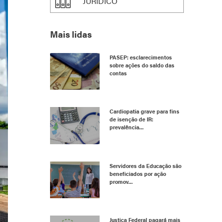
JURÍDICO
Mais lidas
PASEP: esclarecimentos
sobre ações do saldo das
contas
Cardiopatia grave para fins
de isenção de IR:
prevalência...
Servidores da Educação são
beneficiados por ação
promov...
Justiça Federal pagará mais