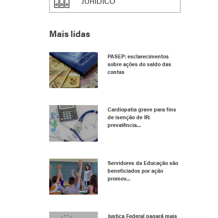
JURÍDICO
Mais lidas
PASEP: esclarecimentos
sobre ações do saldo das
contas
Cardiopatia grave para fins
de isenção de IR:
prevalência...
Servidores da Educação são
beneficiados por ação
promov...
Justiça Federal pagará mais