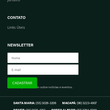
CONTATO
Links Úteis
NEWSLETTER
Assine e fique informado sobre notícias e eventos.
SANTA MARIA:
(55) 3026-3206
MACAPÁ:
(96) 3223-4907
RECIFE:
(81) 3032-4183
PORTO ALEGRE:
(51) 3284-8300