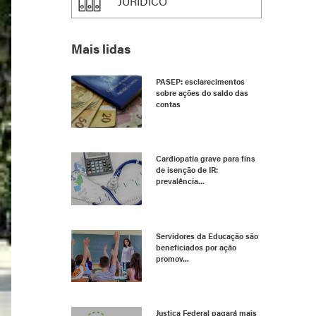
JURÍDICO
Mais lidas
PASEP: esclarecimentos
sobre ações do saldo das
contas
Cardiopatia grave para fins
de isenção de IR:
prevalência...
Servidores da Educação são
beneficiados por ação
promov...
Justiça Federal pagará mais