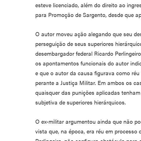
esteve licenciado, além do direito ao ingr
para Promoção de Sargento, desde que a
O autor moveu ação alegando que seu des
perseguição de seus superiores hierárquic
desembargador federal Ricardo Perlingeiro
os apontamentos funcionais do autor indica
e que o autor da causa figurava como réu
perante a Justiça Militar. Em ambos os c
quaisquer das punições aplicadas tenham 
subjetiva de superiores hierárquicos.
O ex-militar argumentou ainda que não pod
vista que, na época, era réu em processo c
Perlingeiro, não configura obstáculo para 