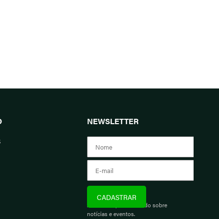
O
NEWSLETTER
s
Assine e fique informado sobre
notícias e eventos.