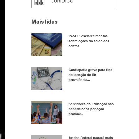
JURÍDICO
Mais lidas
PASEP: esclarecimentos
sobre ações do saldo das
contas
Cardiopatia grave para fins
de isenção de IR:
prevalência...
Servidores da Educação são
beneficiados por ação
promov...
Justiça Federal pagará mais