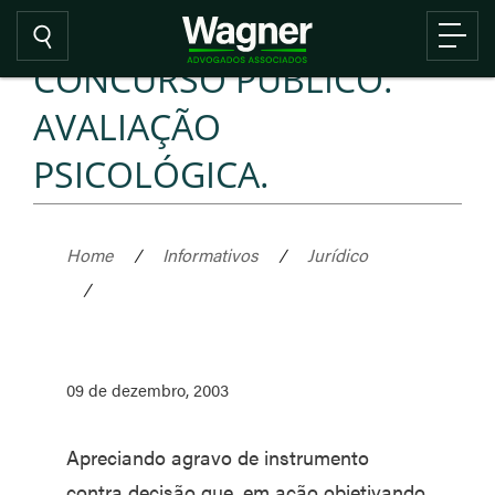
CONCURSO PÚBLICO.
AVALIAÇÃO
PSICOLÓGICA.
Home
/
Informativos
/
Jurídico
/
09 de dezembro, 2003
Apreciando agravo de instrumento
contra decisão que, em ação objetivando