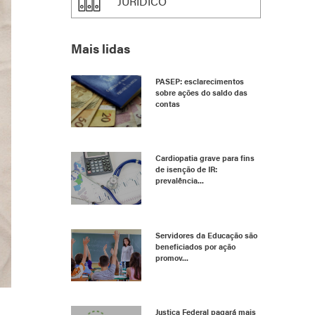
JURÍDICO
Mais lidas
PASEP: esclarecimentos
sobre ações do saldo das
contas
Cardiopatia grave para fins
de isenção de IR:
prevalência...
Servidores da Educação são
beneficiados por ação
promov...
Justiça Federal pagará mais