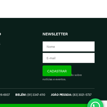
O
NEWSLETTER
s
Assine e fique informado sobre
notícias e eventos.
26-6937
BELÉM:
(91) 3347-4110
JOÃO PESSOA:
(83) 3021-5737