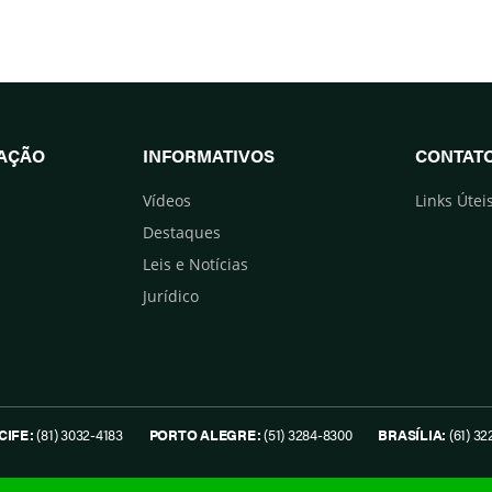
UAÇÃO
INFORMATIVOS
CONTAT
Vídeos
Links Útei
Destaques
Leis e Notícias
Jurídico
CIFE:
(81) 3032-4183
PORTO ALEGRE:
(51) 3284-8300
BRASÍLIA:
(61) 32