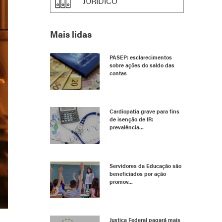
JURÍDICO
Mais lidas
PASEP: esclarecimentos
sobre ações do saldo das
contas
Cardiopatia grave para fins
de isenção de IR:
prevalência...
Servidores da Educação são
beneficiados por ação
promov...
Justiça Federal pagará mais