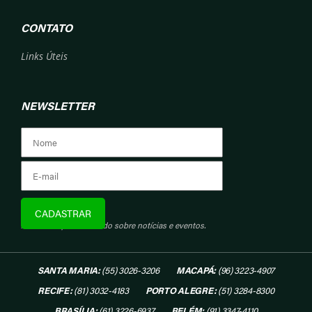
CONTATO
Links Úteis
NEWSLETTER
Assine e fique informado sobre notícias e eventos.
SANTA MARIA:
(55) 3026-3206
MACAPÁ:
(96) 3223-4907
RECIFE:
(81) 3032-4183
PORTO ALEGRE:
(51) 3284-8300
BRASÍLIA:
(61) 3226-6937
BELÉM:
(91) 3347-4110